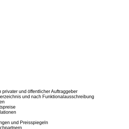
privater und öffentlicher Auftraggeber
sverzeichnis und nach Funktionalausschreibung
gen
tspreise
lationen
ungen und Preisspiegeln
echpartnern